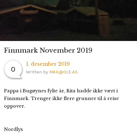
H
I
L
D
M
PERSONVERNERKLÆRING
E
N
U
Finnmark November 2019
1. desember 2019
0
Written by
MAIL@OLE.AS
Pappa i Bugøynes fylte år, Rita hadde ikke vært i
Finnmark. Trenger ikke flere grunner til å reise
oppover.
Nordlys