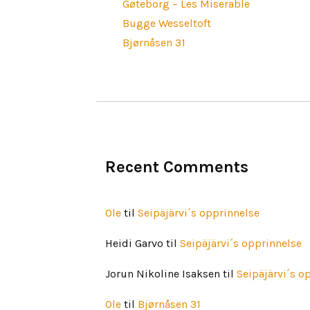
Gøteborg – Les Miserable
Bugge Wesseltoft
Bjørnåsen 31
Recent Comments
Ole
til
Seipäjärvi´s opprinnelse
Heidi Garvo
til
Seipäjärvi´s opprinnelse
Jorun Nikoline Isaksen
til
Seipäjärvi´s o
Ole
til
Bjørnåsen 31