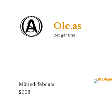
Skip
to
content
Ole.as
Det går bra!
Måned:
februar
2
2006