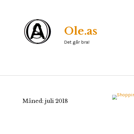
Skip
to
content
Ole.as
Det går bra!
Måned:
juli 2018