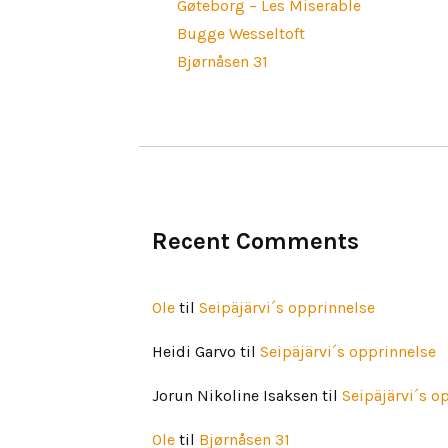
Gøteborg – Les Miserable
Bugge Wesseltoft
Bjørnåsen 31
Recent Comments
Ole
til
Seipäjärvi´s opprinnelse
Heidi Garvo
til
Seipäjärvi´s opprinnelse
Jorun Nikoline Isaksen
til
Seipäjärvi´s o
Ole
til
Bjørnåsen 31