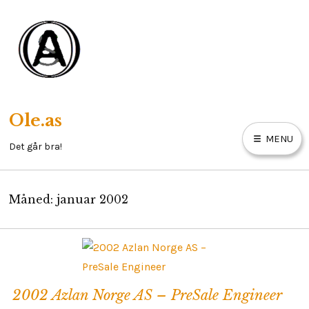
Skip
to
content
Ole.as
MENU
Det går bra!
Måned:
januar 2002
HOBBY
MAINECOON
NESODDLIV
E
X
2002 Azlan Norge AS – PreSale Engineer
P
OM MEG
A
N
D
C