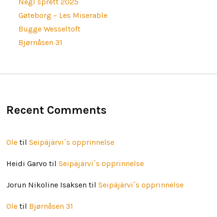
Negl sprett 2025
Gøteborg – Les Miserable
Bugge Wesseltoft
Bjørnåsen 31
Recent Comments
Ole
til
Seipäjärvi´s opprinnelse
Heidi Garvo
til
Seipäjärvi´s opprinnelse
Jorun Nikoline Isaksen
til
Seipäjärvi´s opprinnelse
Ole
til
Bjørnåsen 31