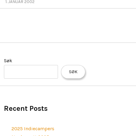
H
1. JANUAR 2002
I
L
D
M
PERSONVERNERKLÆRING
E
N
U
Søk
SØK
Recent Posts
2025 Indiecampers