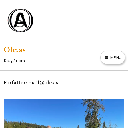
Skip
to
content
Ole.as
MENU
Det går bra!
Forfatter:
mail@ole.as
HOBBY
MAINECOON
NESODDLIV
E
X
P
OM MEG
A
N
D
C