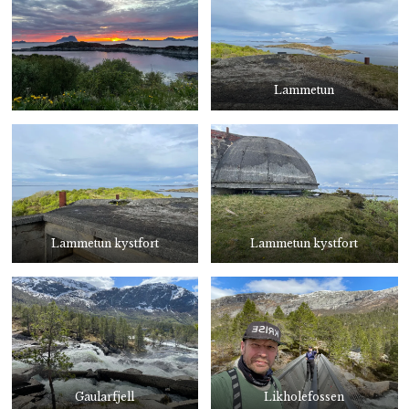
Lammetun
Lammetun kystfort
Lammetun kystfort
Gaularfjell
Likholefossen