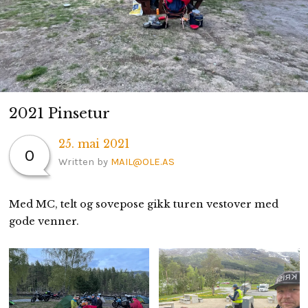
H
I
L
D
M
PERSONVERNERKLÆRING
E
N
U
2021 Pinsetur
25. mai 2021
0
Written by
MAIL@OLE.AS
Med MC, telt og sovepose gikk turen vestover med
gode venner.