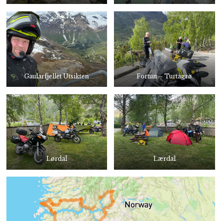
Gaularfjellet Utsikten
Fortun – Turtagrø
Lørdal
Lærdal