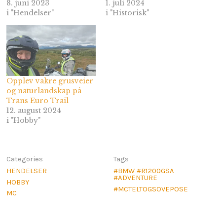
8. juni 2023
1. juli 2024
i "Hendelser"
i "Historisk"
Opplev vakre grusveier
og naturlandskap på
Trans Euro Trail
12. august 2024
i "Hobby"
Categories
Tags
HENDELSER
#BMW #R1200GSA
#ADVENTURE
HOBBY
#MCTELTOGSOVEPOSE
MC