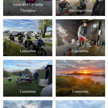
Sandviken Camping
Tinnsjøen
Hardangerbrua
Lammetun
Lammetun
Lammetun
Lammetun