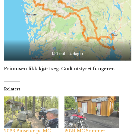
150 mil – 4 dager
Primusen fikk kjørt seg. Godt utstyret fungerer.
Relatert
2023 Pinsetur på MC
2024 MC Sommer