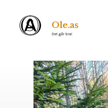
Skip
to
content
Ole.as
Det går bra!