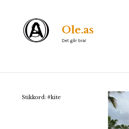
Skip
to
content
Ole.as
Det går bra!
Stikkord:
#kite