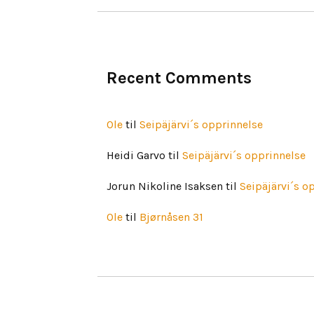
Recent Comments
Ole
til
Seipäjärvi´s opprinnelse
Heidi Garvo
til
Seipäjärvi´s opprinnelse
Jorun Nikoline Isaksen
til
Seipäjärvi´s o
Ole
til
Bjørnåsen 31