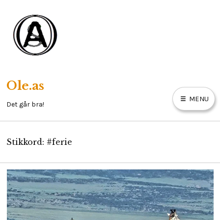
Skip
to
content
Ole.as
MENU
Det går bra!
Stikkord:
#ferie
HOBBY
MAINECOON
NESODDLIV
E
X
P
OM MEG
A
N
D
C