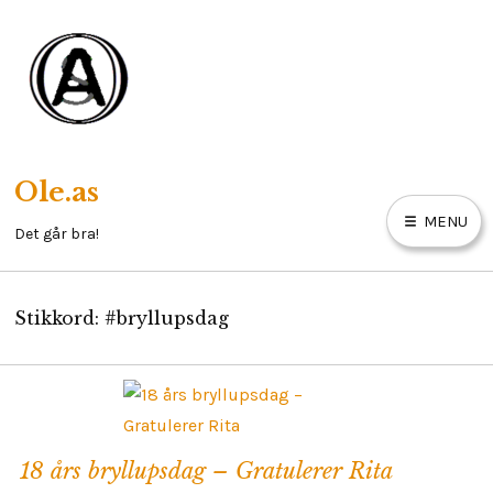
Skip
to
content
Ole.as
MENU
Det går bra!
Stikkord:
#bryllupsdag
HOBBY
MAINECOON
NESODDLIV
E
X
18 års bryllupsdag – Gratulerer Rita
P
OM MEG
A
N
D
C