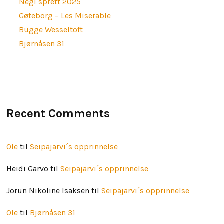
Negl sprett 2025
Gøteborg – Les Miserable
Bugge Wesseltoft
Bjørnåsen 31
Recent Comments
Ole
til
Seipäjärvi´s opprinnelse
Heidi Garvo
til
Seipäjärvi´s opprinnelse
Jorun Nikoline Isaksen
til
Seipäjärvi´s opprinnelse
Ole
til
Bjørnåsen 31