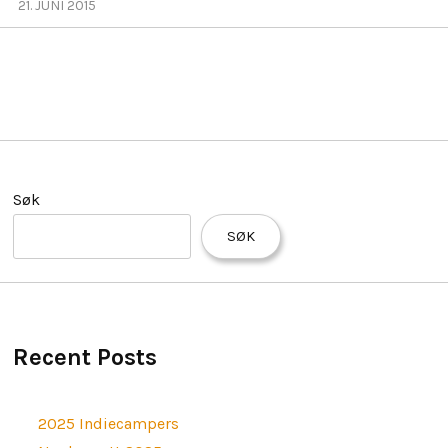
H
21. JUNI 2015
I
L
D
M
PERSONVERNERKLÆRING
E
N
U
Søk
SØK
Recent Posts
2025 Indiecampers